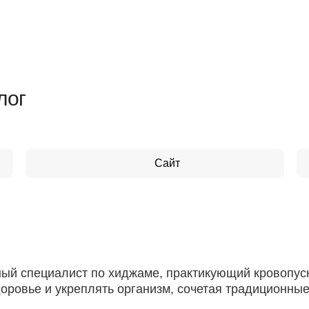
лог
Сайт
ециалист по хиджаме, практикующий кровопускание по сунне
доровье и укреплять организм, сочетая традиционн